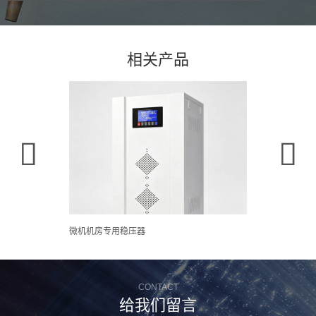
相关产品


机机房专用稳压器
标准可编程变频电源
CONTACT
给我们留言