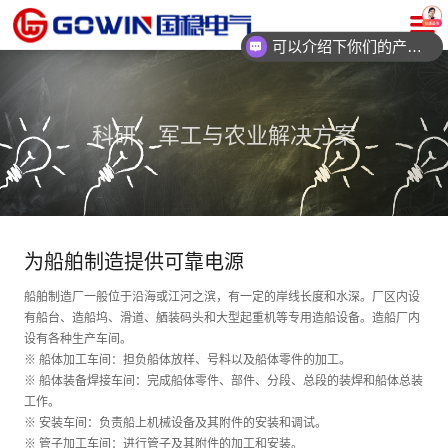
可以介绍下你们的产品么？
科研、军工与农业解决方案
为船舶制造提供可靠电源
船舶制造厂一般位于沿海或江河之滨，有一定的岸线长度和水深。厂区内设
有船台、造船坞、滑道、舾装码头和大型起重机等专用造船设备。造船厂内
设有各种生产车间。
※ 船体加工车间：担负船体放样、号料以及船体零件的加工。
※ 船体装备焊接车间：完成船体零件、部件、分段、总段的装焊和船体总装
工作。
※ 安装车间：负责船上机械设备及其附件的安装和调试。
※ 管子加工车间：进行管子及其附件的加工和安装。