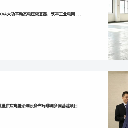
技
术突破！上海国稳电气成功研发1500KVA大功率动态电压恢复器，筑牢工业电网防护壁垒
批量供应电能治理设备布局非洲多国基建项目