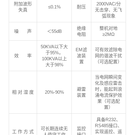
附加波形
2000VAC/分
≤0.1%
耐压
失真
无击穿、无飞
弧现象
绝缘
整机对地
噪 声
＜55dB
电阻
≥2MΩ
50KVA以下大
EM滤
可有效滤除电
于95%，
效 率
波装
网的谐波干扰
100KVA以上
置
（可选配置）
大于98%
当电网瞬间变
化及感应雷击
避雷
时，能起到浪
相 对 湿 度
20%-90%
装置
涌电流保护效
果（可选配
置）
具备R232、
RS485接口、
可长期连续无
监控
工 作 方 式
实现遥控、遥
人值守工作
接口