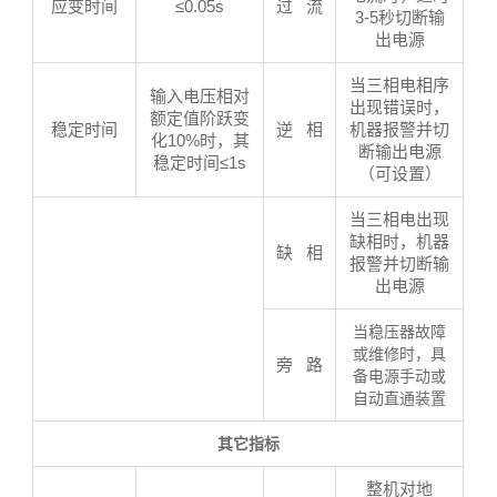
应变时间
≤0.05s
过 流
3-5秒切断输
出电源
当三相电相序
输入电压相对
出现错误时，
额定值阶跃变
稳定时间
逆 相
机器报警并切
化10%时，其
断输出电源
稳定时间≤1s
（可设置）
当三相电出现
缺相时，机器
缺 相
报警并切断输
出电源
当
稳压器
故障
或维修时，具
旁 路
备电源手动或
自动直通装置
其它指标
整机对地